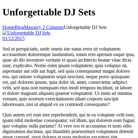
Unforgettable DJ Sets
Home
Blog
Masonry 2 Columns
Unforgettable DJ Sets
01/12/2015
Sed ut perspiciatis, unde omnis iste natus error sit voluptatem
accusantium doloremque laudantium, totam rem aperiam eaque ipsa,
quae ab illo inventore veritatis et quasi architecto beatae vitae dicta
sunt, explicabo. Nemo enim ipsam voluptatem, quia voluptas sit,
aspernatur aut odit aut fugit, sed quia consequuntur magni dolores
eos, qui ratione voluptatem sequi nesciunt, neque porro quisquam
est, qui dolorem ipsum, quia dolor sit, amet, consectetur, adipisci
velit, sed quia non numquam eius modi tempora incidunt, ut labore
et dolore magnam aliquam quaerat voluptatem. Ut enim ad minima
veniam, quis nostrum exercitationem ullam corporis suscipit
laboriosam, nisi ut aliquid ex ea commodi consequatur?
Quis autem vel eum iure reprehenderit, qui in ea voluptate velit esse,
quam nihil molestiae consequatur, vel illum, qui dolorem eum fugiat,
quo voluptas nulla pariatur? At vero eos et accusamus et iusto odio
dignissimos ducimus, qui blanditiis praesentium voluptatum deleniti
atque corrupti, quos dolores et quas molestias excepturi sint,