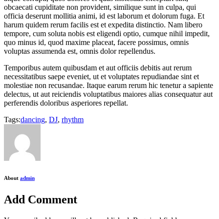
obcaecati cupiditate non provident, similique sunt in culpa, qui
officia deserunt mollitia animi, id est laborum et dolorum fuga. Et
harum quidem rerum facilis est et expedita distinctio. Nam libero
tempore, cum soluta nobis est eligendi optio, cumque nihil impedit,
quo minus id, quod maxime placeat, facere possimus, omnis
voluptas assumenda est, omnis dolor repellendus.
Temporibus autem quibusdam et aut officiis debitis aut rerum
necessitatibus saepe eveniet, ut et voluptates repudiandae sint et
molestiae non recusandae. Itaque earum rerum hic tenetur a sapiente
delectus, ut aut reiciendis voluptatibus maiores alias consequatur aut
perferendis doloribus asperiores repellat.
Tags:
dancing
,
DJ
,
rhythm
About
admin
Add Comment