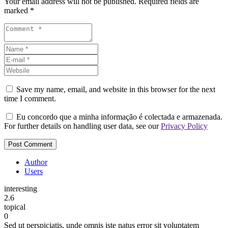
Your email address will not be published. Required fields are
marked *
Save my name, email, and website in this browser for the next
time I comment.
Eu concordo que a minha informação é colectada e armazenada.
For further details on handling user data, see our
Privacy Policy
Author
Users
interesting
2.6
topical
0
Sed ut perspiciatis, unde omnis iste natus error sit voluptatem