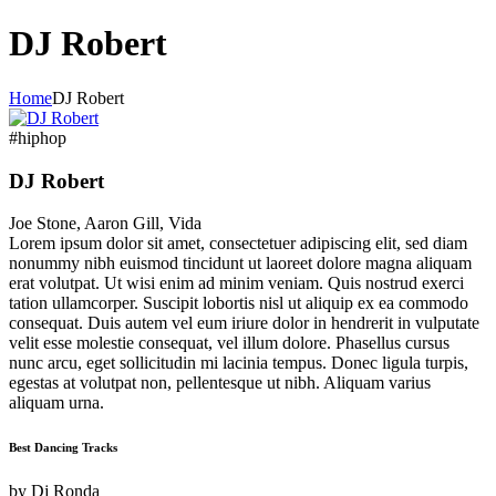
DJ Robert
Home
DJ Robert
#hiphop
DJ Robert
Joe Stone, Aaron Gill, Vida
Lorem ipsum dolor sit amet, consectetuer adipiscing elit, sed diam
nonummy nibh euismod tincidunt ut laoreet dolore magna aliquam
erat volutpat. Ut wisi enim ad minim veniam. Quis nostrud exerci
tation ullamcorper. Suscipit lobortis nisl ut aliquip ex ea commodo
consequat. Duis autem vel eum iriure dolor in hendrerit in vulputate
velit esse molestie consequat, vel illum dolore. Phasellus cursus
nunc arcu, eget sollicitudin mi lacinia tempus. Donec ligula turpis,
egestas at volutpat non, pellentesque ut nibh. Aliquam varius
aliquam urna.
Best Dancing Tracks
by
Dj Ronda