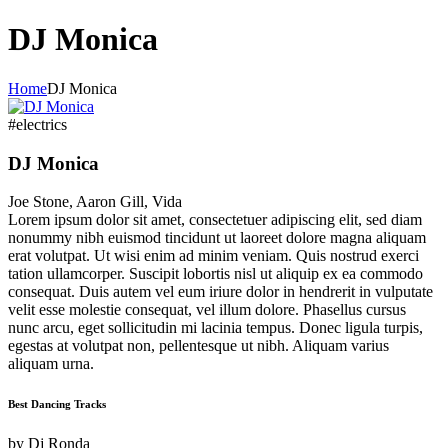
DJ Monica
Home
DJ Monica
#electrics
DJ Monica
Joe Stone, Aaron Gill, Vida
Lorem ipsum dolor sit amet, consectetuer adipiscing elit, sed diam
nonummy nibh euismod tincidunt ut laoreet dolore magna aliquam
erat volutpat. Ut wisi enim ad minim veniam. Quis nostrud exerci
tation ullamcorper. Suscipit lobortis nisl ut aliquip ex ea commodo
consequat. Duis autem vel eum iriure dolor in hendrerit in vulputate
velit esse molestie consequat, vel illum dolore. Phasellus cursus
nunc arcu, eget sollicitudin mi lacinia tempus. Donec ligula turpis,
egestas at volutpat non, pellentesque ut nibh. Aliquam varius
aliquam urna.
Best Dancing Tracks
by
Dj Ronda