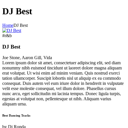
DJ Best
Home
DJ Best
#r&b
DJ Best
Joe Stone, Aaron Gill, Vida
Lorem ipsum dolor sit amet, consectetuer adipiscing elit, sed diam
nonummy nibh euismod tincidunt ut laoreet dolore magna aliquam
erat volutpat. Ut wisi enim ad minim veniam. Quis nostrud exerci
tation ullamcorper. Suscipit lobortis nisl ut aliquip ex ea commodo
consequat. Duis autem vel eum iriure dolor in hendrerit in vulputate
velit esse molestie consequat, vel illum dolore. Phasellus cursus
nunc arcu, eget sollicitudin mi lacinia tempus. Donec ligula turpis,
egestas at volutpat non, pellentesque ut nibh. Aliquam varius
aliquam urna.
Best Dancing Tracks
by
Dj Ronda