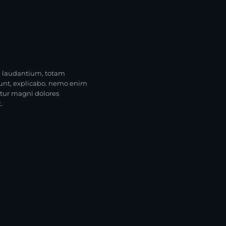
e laudantium, totam
 sunt, explicabo. nemo enim
ntur magni dolores
.