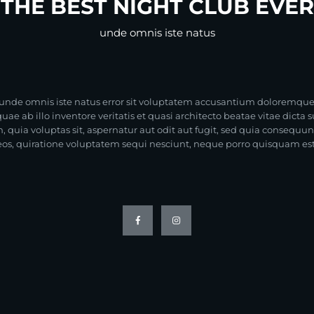
THE BEST NIGHT CLUB EVER
unde omnis iste natus
s, unde omnis iste natus error sit voluptatem accusantium doloremqu
ae ab illo inventore veritatis et quasi architecto beatae vitae dicta
 quia voluptas sit, aspernatur aut odit aut fugit, sed quia consequu
eos, quiratione voluptatem sequi nesciunt, neque porro quisquam est